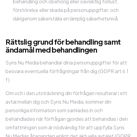
behandling och obehörig eller oavsiktlig förlust,
förstörelse eller skada på personuppgifter, och
därigenom säkerställa en lämplig säkerhetsnivå.
Rättslig grund för behandling samt
ändamål med behandlingen
Syns Nu Media behandlar dina personuppgifter för att
besvara eventuella förfrågningar från dig (GDPR art 6.1
f).
Om och i den utsträckning din förfrågan resulterar i ett
avtal mellan dig och Syns Nu Media, kommer din
personliga information som samlades in och
behandlades när förfrågan gjordes att behandlas i den
omfattningen som är nödvändig för att uppfylla Syns
Nu Medias åtaganden enligt det aktuella avtalet (GDPR