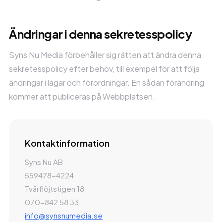
Ändringar i denna sekretesspolicy
Syns Nu Media förbehåller sig rätten att ändra denna
sekretesspolicy efter behov, till exempel för att följa
ändringar i lagar och förordningar. En sådan förändring
kommer att publiceras på Webbplatsen.
Kontaktinformation
Syns Nu AB
559478-4224
Tvärflöjtstigen 18
070-842 58 33
info@synsnumedia.se