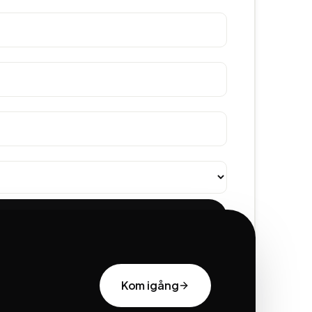
Skicka meddelande
Kom igång