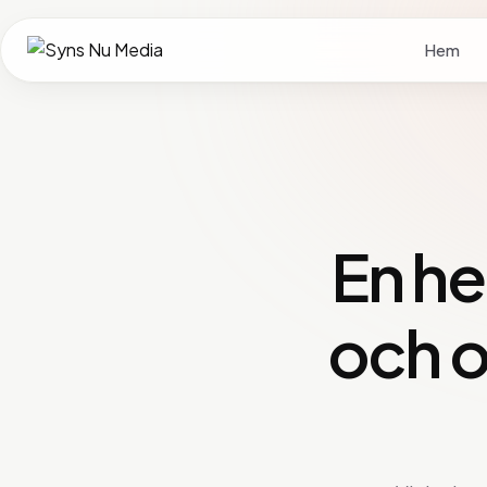
Hem
En h
och 