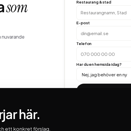
a
som
Restaurang & stad
E-post
n nuvarande
Telefon
Har du en hemsida idag?
jar här.
h ett konkret förslag.