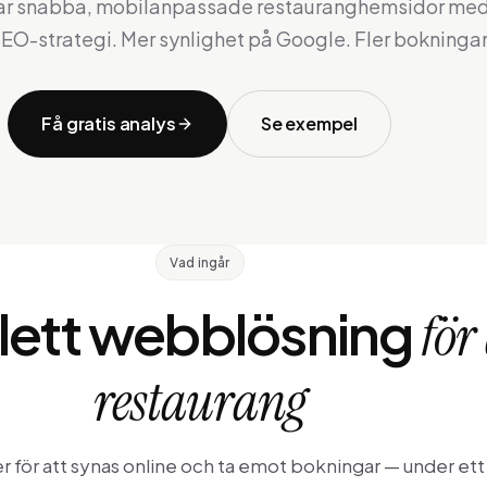
nar snabba, mobilanpassade restauranghemsidor me
EO-strategi. Mer synlighet på Google. Fler bokningar
Få gratis analys
Se exempel
Vad ingår
ett webblösning
för
restaurang
r för att synas online och ta emot bokningar — under ett