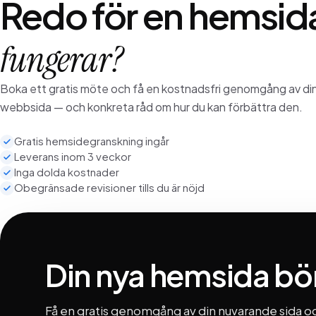
Redo för en hemsid
fungerar?
Boka ett gratis möte och få en kostnadsfri genomgång av di
webbsida — och konkreta råd om hur du kan förbättra den.
Gratis hemsidegranskning ingår
Leverans inom 3 veckor
Inga dolda kostnader
Obegränsade revisioner tills du är nöjd
Din nya hemsida bör
Få en gratis genomgång av din nuvarande sida oc