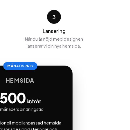
3
Lansering
När du är nöjd med designen
lanserar vi din nya hemsida.
MÅNADSPRIS
HEMSIDA
500
kr/mån
 månaders bindningstid
ionell mobilanpassad hemsida
ränsade uppdateringar och