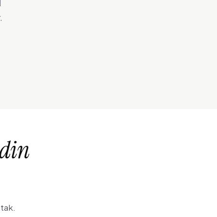
d
.
 din
 tak.