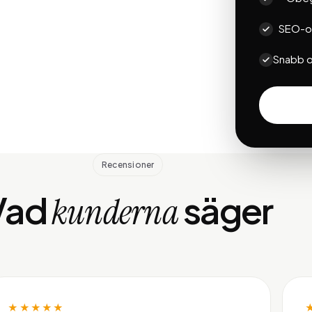
SEO-op
Snabb o
Recensioner
Vad
säger
kunderna
★★★★★