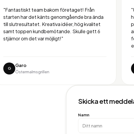
"Fantastiskt team bakom företaget! Från
"
starten har det känts genomgående bra ända
h
till slutresultatet. Kreativa idéer, hög kvalitet
p
samt toppen kundbemötande. Skulle gett 6
a
stjärnor om det var möjligt!"
f
e
Garo
G
Östermalmsgrillen
Skicka ett medde
Namn