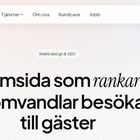
Tjänster
Om oss
Kundcase
Jobb
Webbdesign & SEO
emsida som
ranka
omvandlar besök
till gäster