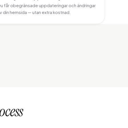
u får obegränsade uppdateringar och ändringar
v din hemsida — utan extra kostnad.
hai House Wok
ailändsk restaurang
ocess