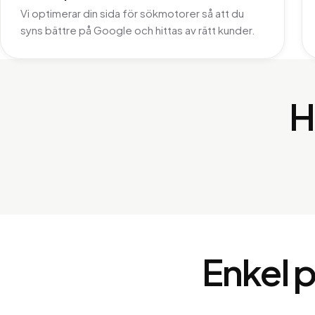
Vi optimerar din sida för sökmotorer så att du
syns bättre på Google och hittas av rätt kunder.
H
Brams Burgers
Burgerrestaurang
Enkel p