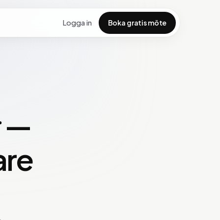
Logga in
Boka gratis möte
—
r
are