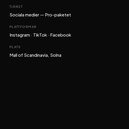
TJÄNST
Sociala medier — Pro-paketet
PLATTFORMAR
Instagram · TikTok · Facebook
PLATS
Mall of Scandinavia, Solna
BEVIS
I
SIFFROR
Vi
mäter
framgång
i
bokningar
och
omsättning
—